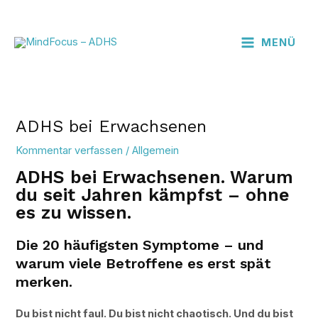
Zum
Beitragsnavigation
MAIN
Inhalt
MENU
MENÜ
springen
ADHS bei Erwachsenen
Kommentar verfassen
/
Allgemein
ADHS bei Erwachsenen. Warum
du seit Jahren kämpfst – ohne
es zu wissen.
Die 20 häufigsten Symptome – und
warum viele Betroffene es erst spät
merken.
Du bist nicht faul. Du bist nicht chaotisch. Und du bist