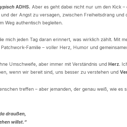
typisch
ADHS.
Aber es geht dabei nicht nur um den Kick –
nd der Angst zu versagen, zwischen Freiheitsdrang und de
em Weg authentisch begleiten.
 die mich jeden Tag daran erinnert, was wirklich zählt. Mit
er Patchwork-Familie – voller Herz, Humor und gemeinsam
t, ohne Umschweife, aber immer mit Verständnis und
Herz
. I
aben, wenn wir bereit sind, uns besser zu verstehen und
Ve
nschen treffen – aber jemanden, der genau weiß, wie es si
 da draußen,
ehen willst.“