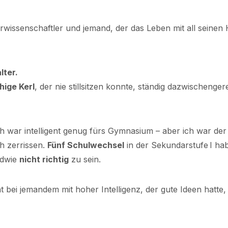
rwissenschaftler und jemand, der das Leben mit all seine
lter.
hige Kerl
, der nie stillsitzen konnte, ständig dazwischenger
ch war intelligent genug fürs Gymnasium – aber ich war der „
ch zerrissen.
Fünf Schulwechsel
in der Sekundarstufe I ha
ndwie
nicht richtig
zu sein.
bei jemandem mit hoher Intelligenz, der gute Ideen hatte, 