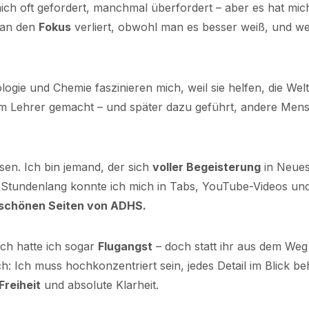
mich oft gefordert, manchmal überfordert – aber es hat mi
 man den
Fokus
verliert, obwohl man es besser weiß, und w
gie und Chemie faszinieren mich, weil sie helfen, die Welt 
m Lehrer gemacht – und später dazu geführt, andere Men
en. Ich bin jemand, der sich
voller Begeisterung
in Neues
t. Stundenlang konnte ich mich in Tabs, YouTube-Videos und
 schönen Seiten von ADHS.
ich hatte ich sogar
Flugangst
– doch statt ihr aus dem Weg z
h: Ich muss hochkonzentriert sein, jedes Detail im Blick beha
Freiheit
und absolute Klarheit.